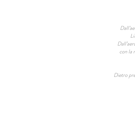
Dall’ae
Li
Dall’aer
con la 
Dietro pr