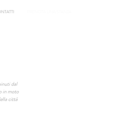
NTATTI
PRENOTA UNA STANZA
inuti dal
o in moto
lla città