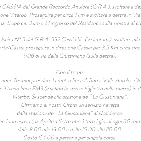
 CASSIA del Grande Raccordo Anulare (G.R.A.), svoltare a des
ione Viterbo. Proseguire per circa 1 km e svoltare a destra in Via 
na. Dopo ca. 3 km c’è l’ingresso del Residence sulla sinistra al c
cita N° 5 del G.R.A, SS2 Cassia bis (Veientana), svoltare alla 
rta/Cassia proseguire in direzione Cassia per 3,5 Km circa sino 
906 di via della Giustiniana (sulla destra).
Con il treno:
azione Termini prendere la metro linea A fino a Valle Aurelia. Qu
 il treno linea FM3 (è valido lo stesso biglietto della metro) in d
Viterbo. Si scende alla stazione de ” La Giustiniana”.
Offriamo ai nostri Ospiti un servizio navetta
dalla stazione de ” La Giustiniana” al Residence:
periodo estivo (da Aprile a Settembre) tutti i giorni ogni 30 min.
dalle 8.00 alle 13.00 e dalle 15.00 alle 20.00.
Costo € 1,00 a persona per singola corsa.