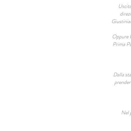
Uscita
direz
Giustinia
Oppure Us
Prima Po
Dalla st
prendere
Nel 