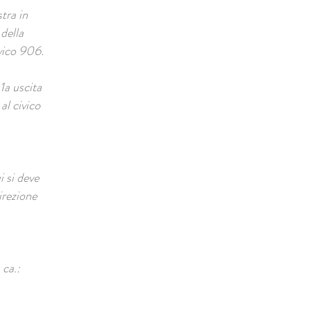
tra in
della
ivico 906.
1a uscita
al civico
i si deve
irezione
 ca.: