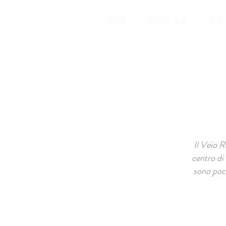
HOME
ESTATE 2026
CHI
Il Veio R
centro di
sono poch