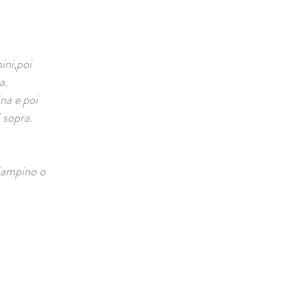
ini,poi
a.
na e poi
 sopra.
iampino o