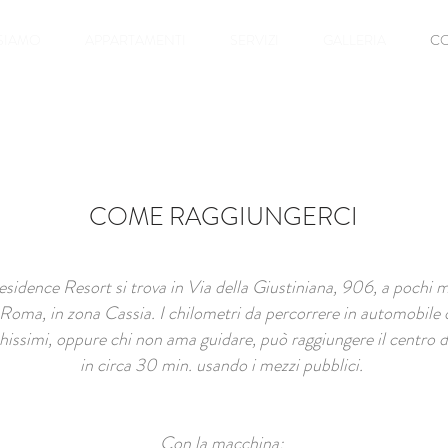
 SIAMO
APPARTAMENTI
SERVIZI
GALLERIA
CO
COME RAGGIUNGERCI
esidence Resort si trova in Via della Giustiniana, 906, a pochi m
 Roma, in zona Cassia. I chilometri da percorrere in automobile 
issimi, oppure chi non ama guidare, può raggiungere il centro de
in circa 30 min. usando i mezzi pubblici.
Con la macchina: